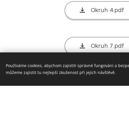
Okruh 4.pdf
Okruh 7.pdf
Používáme cookies, abychom zajistili správné fungování a bezp
můžeme zajistit tu nejlepší zkušenost při jejich návštěvě.
Okruh 10.pdf
Okruh 13.pdf