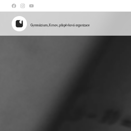
Gymnázium, Krnov,
příspěvková organizace