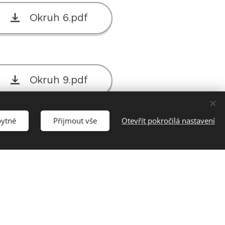
Okruh 6.pdf
Okruh 9.pdf
bytné
Přijmout vše
Otevřít pokročilá nastavení
Okruh 12.pdf
Okruh 15.pdf