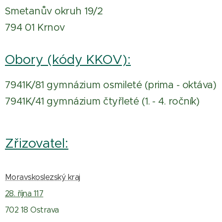
Smetanův okruh 19/2
794 01 Krnov
Obory (kódy KKOV):
7941K/81 gymnázium osmileté (prima - oktáva)
7941K/41 gymnázium čtyřleté (1. - 4. ročník)
Zřizovatel:
Moravskoslezský kraj
28. října 117
702 18 Ostrava