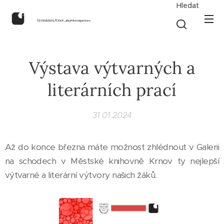
Hledat
Gymnázium, Krnov,
příspěvková organizace
Výstava výtvarných a
literárních prací
31.01.2024
Až do konce března máte možnost zhlédnout v Galerii
na schodech v Městské knihovně Krnov ty nejlepší
výtvarné a literární výtvory našich žáků.