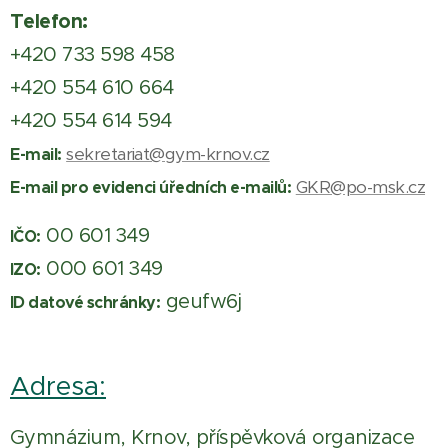
Telefon:
+420 733 598 458
+420 554 610 664
+420 554 614 594
sekretariat@gym-krnov.cz
E-mail:
GKR@po-msk.cz
E-mail pro evidenci úředních e-mailů:
00 601 349
IČO:
000 601 349
IZO:
geufw6j
ID datové schránky:
Adresa:
Gymnázium, Krnov, příspěvková organizace