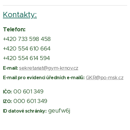
Kontakty:
Telefon:
+420 733 598 458
+420 554 610 664
+420 554 614 594
sekretariat@gym-krnov.cz
E-mail:
GKR@po-msk.cz
E-mail pro evidenci úředních e-mailů:
00 601 349
IČO:
000 601 349
IZO:
geufw6j
ID datové schránky: