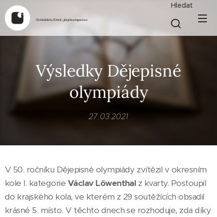
Hledat
Gymnázium, Krnov,
příspěvková organizace
Výsledky Dějepisné
olympiády
27.03.2021
V 50. ročníku Dějepisné olympiády zvítězil v okresním
kole I. kategorie
Václav Löwenthal
z kvarty. Postoupil
do krajského kola, ve kterém z 29 soutěžících obsadil
krásné 5. místo. V těchto dnech se rozhoduje, zda díky