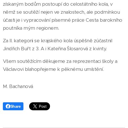
získaným bodům postoupí do celostátního kola, v
němž se soutěží nejen ve znalostech, ale podmínkou
účasti je i vypracování písemné práce Cesta barokního
poutníka mým regionem.
Za II. kategorii se krajského kola úspěšně zúčastnil
Jindřich Buřt z 3. A i Kateřina Šlosarová z kvinty.
Všem soutěžícím děkujeme za reprezentaci školy a
Václavovi blahopřejeme k pěknému umístění.
M. Bachanová
Share