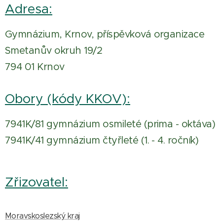
Adresa:
Gymnázium, Krnov, příspěvková organizace
Smetanův okruh 19/2
794 01 Krnov
Obory (kódy KKOV):
7941K/81 gymnázium osmileté (prima - oktáva)
7941K/41 gymnázium čtyřleté (1. - 4. ročník)
Zřizovatel:
Moravskoslezský kraj