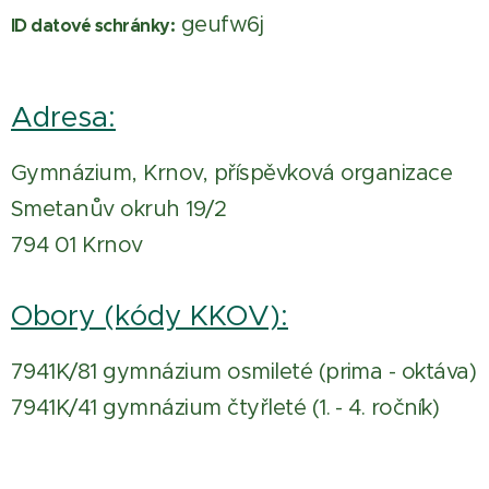
geufw6j
ID datové schránky:
Adresa:
Gymnázium, Krnov, příspěvková organizace
Smetanův okruh 19/2
794 01 Krnov
Obory (kódy KKOV):
7941K/81 gymnázium osmileté (prima - oktáva)
7941K/41 gymnázium čtyřleté (1. - 4. ročník)