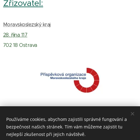
Zřizovatel:
Moravskoslezský kraj
28. října 117
702 18 Ostrava
Používáme cookies, abychom zajistili správné fungování a
bezpečnost našich stránek. Tím vám můžeme zajistit tu
nejlepší zkušenost při jejich návštěvě.