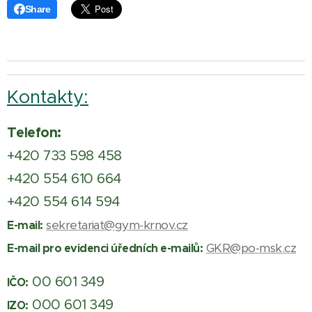
Share
Kontakty:
Telefon:
+420 733 598 458
+420 554 610 664
+420 554 614 594
sekretariat@gym-krnov.cz
E-mail:
GKR@po-msk.cz
E-mail pro evidenci úředních e-mailů:
00 601 349
IČO:
000 601 349
IZO: