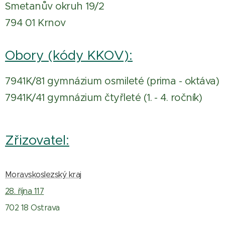
Smetanův okruh 19/2
794 01 Krnov
Obory (kódy KKOV):
7941K/81 gymnázium osmileté (prima - oktáva)
7941K/41 gymnázium čtyřleté (1. - 4. ročník)
Zřizovatel:
Moravskoslezský kraj
28. října 117
702 18 Ostrava