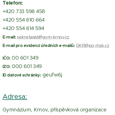
Telefon:
+420 733 598 458
+420 554 610 664
+420 554 614 594
sekretariat@gym-krnov.cz
E-mail:
GKR@po-msk.cz
E-mail pro evidenci úředních e-mailů:
00 601 349
IČO:
000 601 349
IZO:
geufw6j
ID datové schránky:
Adresa:
Gymnázium, Krnov, příspěvková organizace