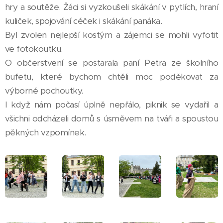
hry a soutěže. Žáci si vyzkoušeli skákání v pytlích, hraní
kuliček, spojování céček i skákání panáka.
Byl zvolen nejlepší kostým a zájemci se mohli vyfotit
ve fotokoutku.
O občerstvení se postarala paní Petra ze školního
bufetu, které bychom chtěli moc poděkovat za
výborné pochoutky.
I když nám počasí úplně nepřálo, piknik se vydařil a
všichni odcházeli domů s úsměvem na tváři a spoustou
pěkných vzpomínek.