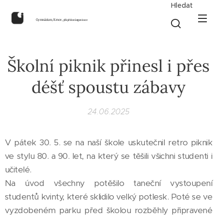
Hledat
Gymnázium, Krnov,
příspěvková organizace
Školní piknik přinesl i přes
déšť spoustu zábavy
24.06.2025
V pátek 30. 5. se na naší škole uskutečnil retro piknik
ve stylu 80. a 90. let, na který se těšili všichni studenti i
učitelé.
Na úvod všechny potěšilo taneční vystoupení
studentů kvinty, které sklidilo velký potlesk. Poté se ve
vyzdobeném parku před školou rozběhly připravené