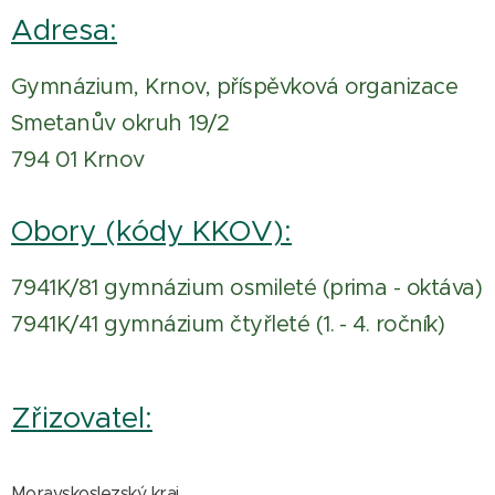
Adresa:
Gymnázium, Krnov, příspěvková organizace
Smetanův okruh 19/2
794 01 Krnov
Obory (kódy KKOV):
7941K/81 gymnázium osmileté (prima - oktáva)
7941K/41 gymnázium čtyřleté (1. - 4. ročník)
Zřizovatel:
Moravskoslezský kraj