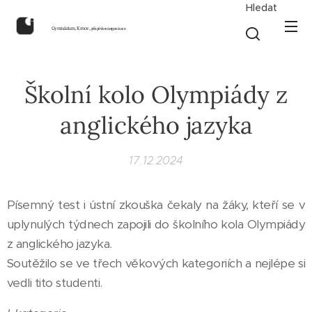
Hledat
Gymnázium, Krnov,
příspěvková organizace
Školní kolo Olympiády z
anglického jazyka
17.12.2024
Písemný test i ústní zkouška čekaly na žáky, kteří se v
uplynulých týdnech zapojili do školního kola Olympiády
z anglického jazyka.
Soutěžilo se ve třech věkových kategoriích a nejlépe si
vedli tito studenti.