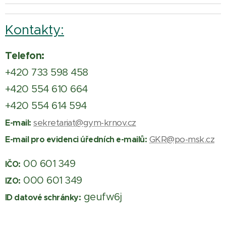
Kontakty:
Telefon:
+420 733 598 458
+420 554 610 664
+420 554 614 594
sekretariat@gym-krnov.cz
E-mail:
GKR@po-msk.cz
E-mail pro evidenci úředních e-mailů:
00 601 349
IČO:
000 601 349
IZO:
geufw6j
ID datové schránky: