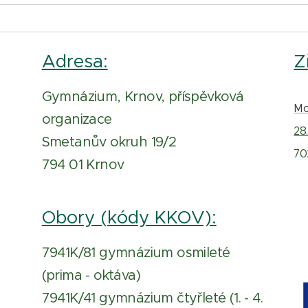
Adresa:
Z
Gymnázium, Krnov, příspěvková
Mo
organizace
28.
Smetanův okruh 19/2
70
794 01 Krnov
Obory (kódy KKOV):
7941K/81 gymnázium osmileté
(prima - oktáva)
7941K/41 gymnázium čtyřleté (1. - 4.