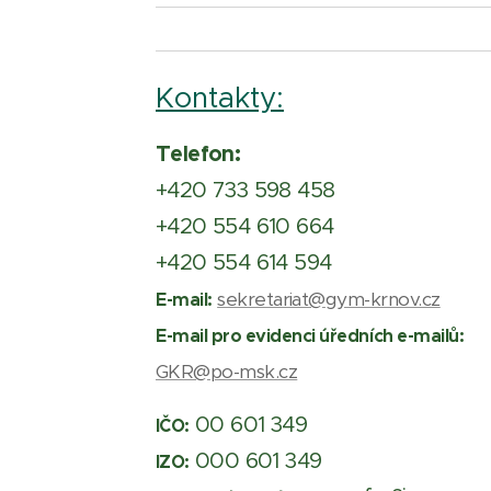
Kontakty:
Telefon:
+420 733 598 458
+420 554 610 664
+420 554 614 594
sekretariat@gym-krnov.cz
E-mail:
E-mail pro evidenci úředních e-mailů:
GKR@po-msk.cz
00 601 349
IČO:
000 601 349
IZO: