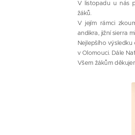
V listopadu u nás pr
žáků.
V jejím rámci zkoum
andikra, jižní sierra 
Nejlepšího výsledku 
v Olomouci. Dále Nat
Všem žákům děkujem