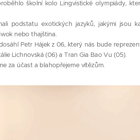
oběhlo školní kolo Lingvistické olympiády, kte
ali podstatu exotických jazyků, jakými jsou k
miwok nebo thajština.
dosáhl Petr Hájek z 06, který nás bude reprezen
álie Lichnovská (06) a Tran Gia Bao Vu (05).
e za účast a blahopřejeme vítězům.