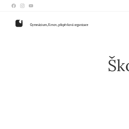
Gymnázium, Krnov,
příspěvková organizace
Šk