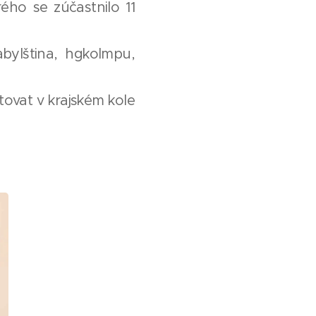
rého se zúčastnilo 11
abylština, hgkolmpu,
tovat v krajském kole