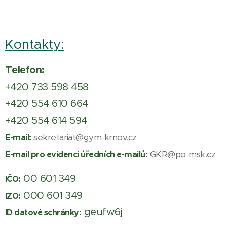
Kontakty:
Telefon:
+420 733 598 458
+420 554 610 664
+420 554 614 594
sekretariat@gym-krnov.cz
E-mail:
GKR@po-msk.cz
E-mail pro evidenci úředních e-mailů:
00 601 349
IČO:
000 601 349
IZO:
geufw6j
ID datové schránky: