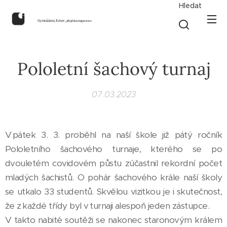
Hledat
Gymnázium, Krnov,
příspěvková organizace
Pololetní šachový turnaj
07.03.2023
V pátek 3. 3. proběhl na naší škole již pátý ročník
Pololetního šachového turnaje, kterého se po
dvouletém covidovém půstu zúčastnil rekordní počet
mladých šachistů. O pohár šachového krále naší školy
se utkalo 33 studentů. Skvělou vizitkou je i skutečnost,
že z každé třídy byl v turnaji alespoň jeden zástupce.
V takto nabité soutěži se nakonec staronovým králem