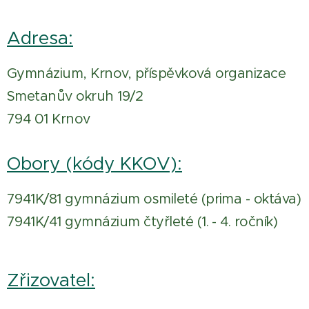
Adresa:
Gymnázium, Krnov, příspěvková organizace
Smetanův okruh 19/2
794 01 Krnov
Obory (kódy KKOV):
7941K/81 gymnázium osmileté (prima - oktáva)
7941K/41 gymnázium čtyřleté (1. - 4. ročník)
Zřizovatel: