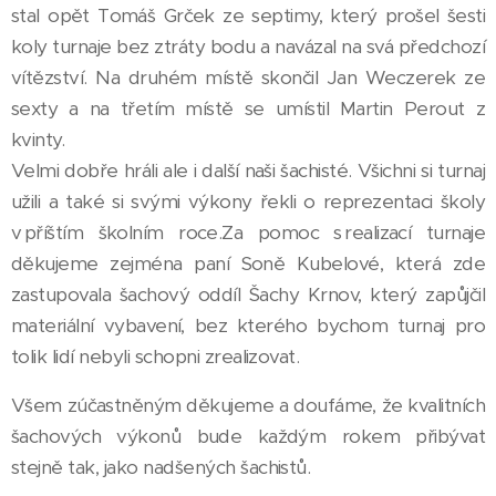
stal opět Tomáš Grček ze septimy, který prošel šesti
koly turnaje bez ztráty bodu a navázal na svá předchozí
vítězství. Na druhém místě skončil Jan Weczerek ze
sexty a na třetím místě se umístil Martin Perout z
kvinty.
Velmi dobře hráli ale i další naši šachisté. Všichni si turnaj
užili a také si svými výkony řekli o reprezentaci školy
v příštím školním roce.Za pomoc s realizací turnaje
děkujeme zejména paní Soně Kubelové, která zde
zastupovala šachový oddíl Šachy Krnov, který zapůjčil
materiální vybavení, bez kterého bychom turnaj pro
tolik lidí nebyli schopni zrealizovat.
Všem zúčastněným děkujeme a doufáme, že kvalitních
šachových výkonů bude každým rokem přibývat
stejně tak, jako nadšených šachistů.