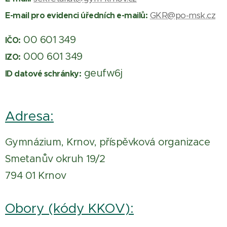
GKR@po-msk.cz
E-mail pro evidenci úředních e-mailů:
00 601 349
IČO:
000 601 349
IZO:
geufw6j
ID datové schránky:
Adresa:
Gymnázium, Krnov, příspěvková organizace
Smetanův okruh 19/2
794 01 Krnov
Obory (kódy KKOV):