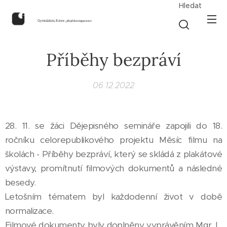
Hledat
Gymnázium, Krnov,
příspěvková organizace
Příběhy bezpráví
06.12.2022
28. 11. se žáci Dějepisného semináře zapojili do 18.
ročníku celorepublikového projektu Měsíc filmu na
školách - Příběhy bezpráví, který se skládá z plakátové
výstavy, promítnutí filmových dokumentů a následné
besedy.
Letošním tématem byl každodenní život v době
normalizace.
Filmové dokumenty byly doplněny vyprávěním Mgr. L.