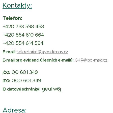
Kontakty:
Telefon:
+420 733 598 458
+420 554 610 664
+420 554 614 594
sekretariat@gym-krnov.cz
E-mail:
GKR@po-msk.cz
E-mail pro evidenci úředních e-mailů:
00 601 349
IČO:
000 601 349
IZO:
geufw6j
ID datové schránky:
Adresa: