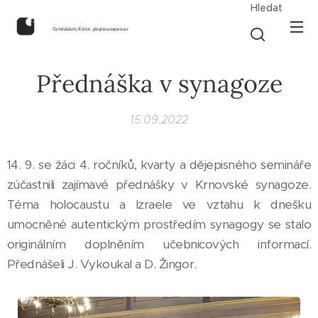
Hledat
Gymnázium, Krnov,
příspěvková organizace
Přednáška v synagoze
15.09.2022
14. 9. se žáci 4. ročníků, kvarty a dějepisného semináře
zúčastnili zajímavé přednášky v Krnovské synagoze.
Téma holocaustu a Izraele ve vztahu k dnešku
umocněné autentickým prostředím synagogy se stalo
originálním doplněním učebnicových informací.
Přednášeli J. Vykoukal a D. Žingor.