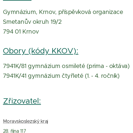
Gymnázium, Krnov, příspěvková organizace
Smetanův okruh 19/2
794 01 Krnov
Obory (kódy KKOV):
7941K/81 gymnázium osmileté (prima - oktáva)
7941K/41 gymnázium čtyřleté (1. - 4. ročník)
Zřizovatel:
Moravskoslezský kraj
28. října 117