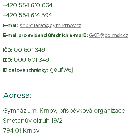
+420 554 610 664
+420 554 614 594
sekretariat@gym-krnov.cz
E-mail:
GKR@po-msk.cz
E-mail pro evidenci úředních e-mailů:
00 601 349
IČO:
000 601 349
IZO:
geufw6j
ID datové schránky:
Adresa:
Gymnázium, Krnov, příspěvková organizace
Smetanův okruh 19/2
794 01 Krnov