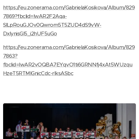
https://eu.zonerama.com/GabrielaKosikova/Album/829
7869?fbclid=IwAR2F2Aqa-
SlLpRouGJOv0Qwrom5T5ZUD4dS9vW-
DxlynisGl5_i2hUF5uGo
https://eu.zonerama.com/GabrielaKosikova/Album/829
7863?
fbclid=IwAR2vOQBA7EYqvO1ti6GRNNfj4xAt5WUzqu
HzeT5RTMIGnicCdc-rIksASbc