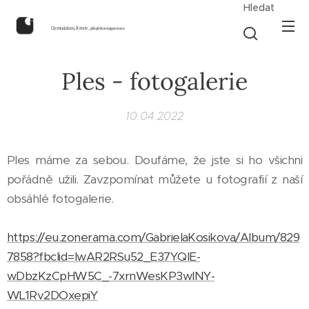
Hledat
Gymnázium, Krnov,
příspěvková organizace
Ples - fotogalerie
10.04.2022
Ples máme za sebou. Doufáme, že jste si ho všichni
pořádně užili. Zavzpomínat můžete u fotografií z naší
obsáhlé fotogalerie.
https://eu.zonerama.com/GabrielaKosikova/Album/829
7858?fbclid=IwAR2RSu52_E37YQlE-
wDbzKzCpHW5C_-7xrnWesKP3wINY-
WL1Rv2DOxepiY