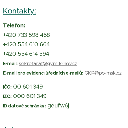
Kontakty:
Telefon:
+420 733 598 458
+420 554 610 664
+420 554 614 594
sekretariat@gym-krnov.cz
E-mail:
GKR@po-msk.cz
E-mail pro evidenci úředních e-mailů:
00 601 349
IČO:
000 601 349
IZO:
geufw6j
ID datové schránky: