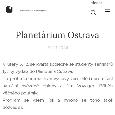
Hledat
Gymnázium, Krnov,
příspěvková organizace
Planetárium Ostrava
10.01.2024
V úterý 5. 12. se kvarta společně se studenty seminářů
fyziky vydala do Planetária Ostrava.
Po prohlídce interaktivní výstavy žáci zhlédli promítání
aktuální hvězdné oblohy a film Voyager: Příběh
věčného poutníka.
Program se všem líbil a mnoho se toho také
dozvěděli.