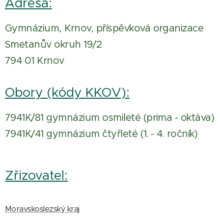
Adresa:
Gymnázium, Krnov, příspěvková organizace
Smetanův okruh 19/2
794 01 Krnov
Obory (kódy KKOV):
7941K/81 gymnázium osmileté (prima - oktáva)
7941K/41 gymnázium čtyřleté (1. - 4. ročník)
Zřizovatel:
Moravskoslezský kraj