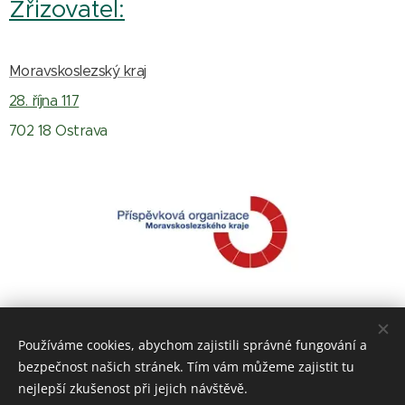
Zřizovatel:
Moravskoslezský kraj
28. října 117
702 18 Ostrava
Používáme cookies, abychom zajistili správné fungování a
bezpečnost našich stránek. Tím vám můžeme zajistit tu
nejlepší zkušenost při jejich návštěvě.