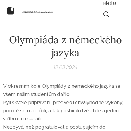
Hledat
Gymnázium, Krnov,
příspěvková organizace
Olympiáda z německého
jazyka
12.03.2024
V okresním kole Olympiády z německého jazyka se
všem našim studentům dařilo.
Byli skvěle připraveni, předvedli chvályhodné výkony,
porotě se moc líbili, a tak posbírali dvě zlaté a jednu
stříbrnou medaili.
Nezbývá, než pogratulovat a postupujícím do