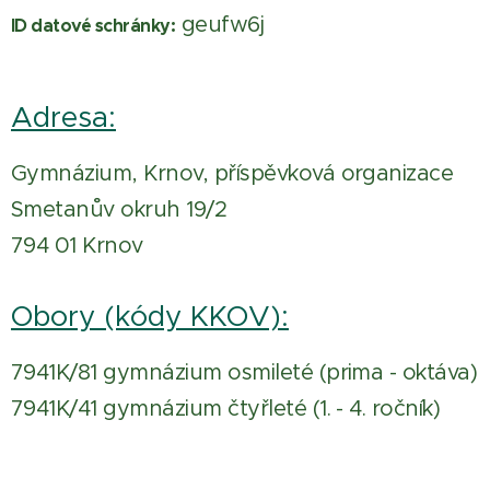
geufw6j
ID datové schránky:
Adresa:
Gymnázium, Krnov, příspěvková organizace
Smetanův okruh 19/2
794 01 Krnov
Obory (kódy KKOV):
7941K/81 gymnázium osmileté (prima - oktáva)
7941K/41 gymnázium čtyřleté (1. - 4. ročník)