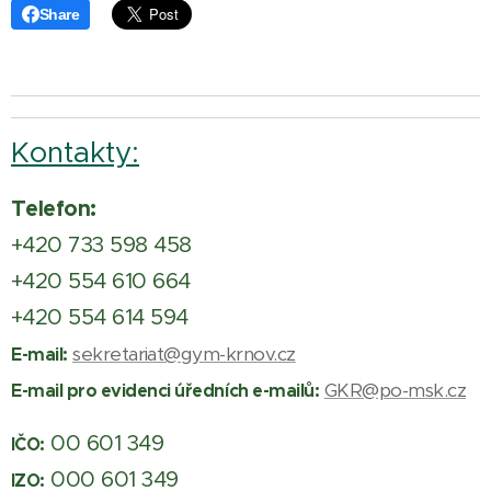
Share
Kontakty:
Telefon:
+420 733 598 458
+420 554 610 664
+420 554 614 594
sekretariat@gym-krnov.cz
E-mail:
GKR@po-msk.cz
E-mail pro evidenci úředních e-mailů:
00 601 349
IČO:
000 601 349
IZO: