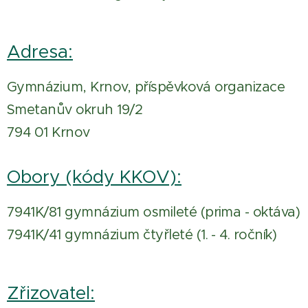
Adresa:
Gymnázium, Krnov, příspěvková organizace
Smetanův okruh 19/2
794 01 Krnov
Obory (kódy KKOV):
7941K/81 gymnázium osmileté (prima - oktáva)
7941K/41 gymnázium čtyřleté (1. - 4. ročník)
Zřizovatel: