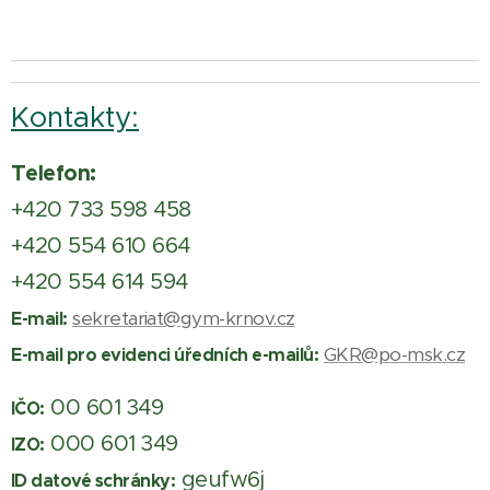
Kontakty:
Telefon:
+420 733 598 458
+420 554 610 664
+420 554 614 594
sekretariat@gym-krnov.cz
E-mail:
GKR@po-msk.cz
E-mail pro evidenci úředních e-mailů:
00 601 349
IČO:
000 601 349
IZO:
geufw6j
ID datové schránky: