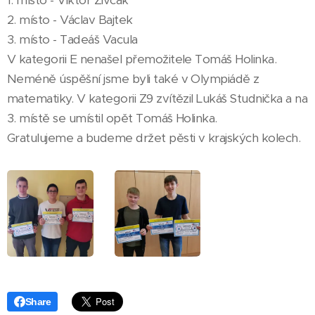
1. místo - Viktor Zivčák
2. místo - Václav Bajtek
3. místo - Tadeáš Vacula
V kategorii E nenašel přemožitele Tomáš Holinka.
Neméně úspěšní jsme byli také v Olympiádě z
matematiky. V kategorii Z9 zvítězil Lukáš Studnička a na
3. místě se umístil opět Tomáš Holinka.
Gratulujeme a budeme držet pěsti v krajských kolech.
Share