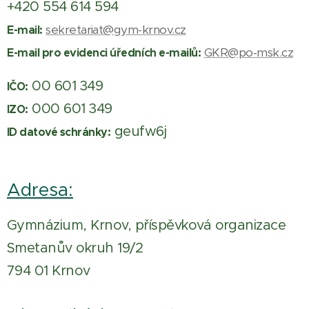
+420 554 614 594
sekretariat@gym-krnov.cz
E-mail:
GKR@po-msk.cz
E-mail pro evidenci úředních e-mailů:
00 601 349
IČO:
000 601 349
IZO:
geufw6j
ID datové schránky:
Adresa:
Gymnázium, Krnov, příspěvková organizace
Smetanův okruh 19/2
794 01 Krnov