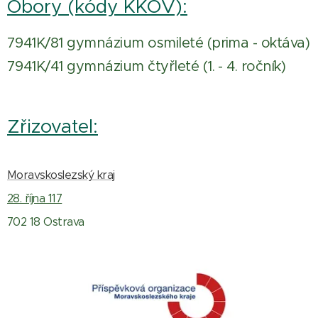
Obory (kódy KKOV):
7941K/81 gymnázium osmileté (prima - oktáva)
7941K/41 gymnázium čtyřleté (1. - 4. ročník)
Zřizovatel:
Moravskoslezský kraj
28. října 117
702 18 Ostrava