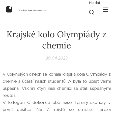
Hledat
Gymnázium, Krnov,
příspěvková organizace
Krajské kolo Olympiády z
chemie
30.04.2023
V uplynulých dnech se konala krajská kola Olympiády z
chemie s účastí našich studentů. A byla to účast velmi
úspěšná. Všichni čtyři naši chemici se stali úspěšnými
řešiteli.
V kategorii C dokonce obě naše Terezy skončily v
první desítce. Na 7. místě se umístila Tereza