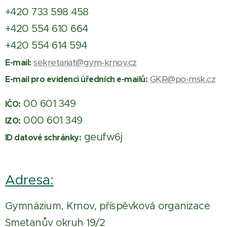
+420 733 598 458
+420 554 610 664
+420 554 614 594
sekretariat@gym-krnov.cz
E-mail:
GKR@po-msk.cz
E-mail pro evidenci úředních e-mailů:
00 601 349
IČO:
000 601 349
IZO:
geufw6j
ID datové schránky:
Adresa:
Gymnázium, Krnov, příspěvková organizace
Smetanův okruh 19/2