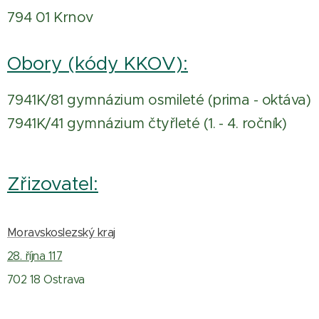
794 01 Krnov
Obory (kódy KKOV):
7941K/81 gymnázium osmileté (prima - oktáva)
7941K/41 gymnázium čtyřleté (1. - 4. ročník)
Zřizovatel:
Moravskoslezský kraj
28. října 117
702 18 Ostrava