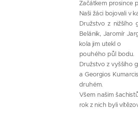
Začátkem prosince p
Naši žáci bojovali v k
Družstvo z nižšího 
Belánik, Jaromír Ja
kola jim utekl o
pouhého půl bodu.
Družstvo z vyššího 
a Georgios Kumarcis,
druhém.
Všem našim šachistům
rok z nich byli vítězo