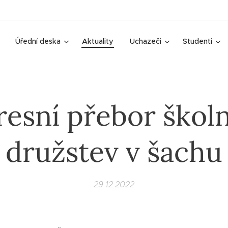
Úřední deska
Aktuality
Uchazeči
Studenti
esní přebor škol
družstev v šachu
29.12.2022