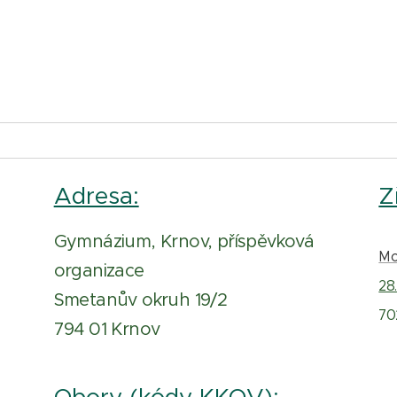
Adresa:
Z
Gymnázium, Krnov, příspěvková
Mo
organizace
28.
Smetanův okruh 19/2
70
794 01 Krnov