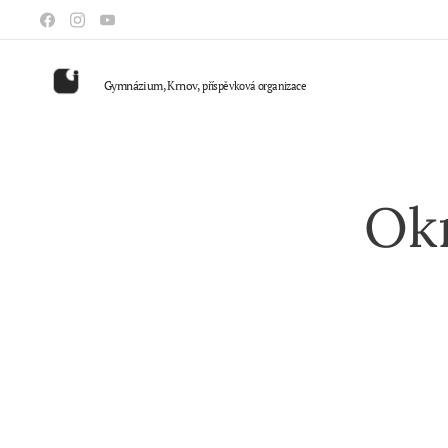
Gymnázium, Krnov,
příspěvková organizace
Okr