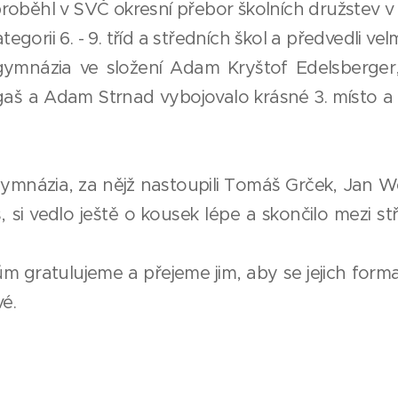
roběhl v SVČ okresní přebor školních družstev v
ategorii 6. - 9. tříd a středních škol a předvedli v
gymnázia ve složení Adam Kryštof Edelsberger, 
rgaš a Adam Strnad vybojovalo krásné 3. místo a
gymnázia, za nějž nastoupili Tomáš Grček, Jan W
 si vedlo ještě o kousek lépe a skončilo mezi s
 gratulujeme a přejeme jim, aby se jejich forma je
vé.