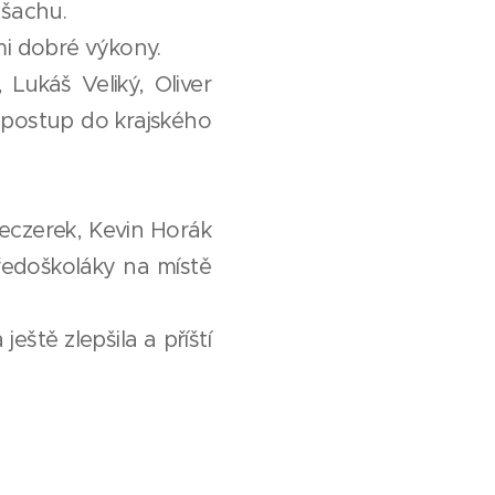
 šachu.
elmi dobré výkony.
Lukáš Veliký, Oliver
 postup do krajského
eczerek, Kevin Horák
tředoškoláky na místě
ště zlepšila a příští