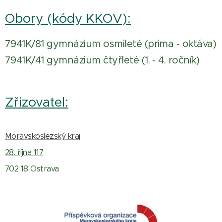
Obory (kódy KKOV):
7941K/81 gymnázium osmileté (prima - oktáva)
7941K/41 gymnázium čtyřleté (1. - 4. ročník)
Zřizovatel:
Moravskoslezský kraj
28. října 117
702 18 Ostrava