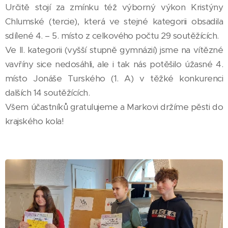
Určitě stojí za zmínku též výborný výkon Kristýny
Chlumské (tercie), která ve stejné kategorii obsadila
sdílené 4. – 5. místo z celkového počtu 29 soutěžících.
Ve II. kategorii (vyšší stupně gymnázií) jsme na vítězné
vavříny sice nedosáhli, ale i tak nás potěšilo úžasné 4.
místo Jonáše Turského (1. A) v těžké konkurenci
dalších 14 soutěžících.
Všem účastníků gratulujeme a Markovi držíme pěsti do
krajského kola!