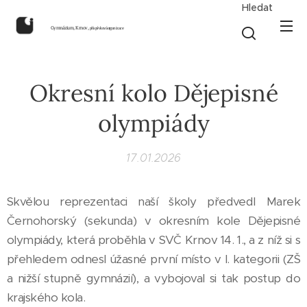
Hledat
Gymnázium, Krnov,
příspěvková organizace
Okresní kolo Dějepisné
olympiády
17.01.2026
Skvělou reprezentaci naší školy předvedl Marek
Černohorský (sekunda) v okresním kole Dějepisné
olympiády, která proběhla v SVČ Krnov 14. 1., a z níž si s
přehledem odnesl úžasné první místo v I. kategorii (ZŠ
a nižší stupně gymnázií), a vybojoval si tak postup do
krajského kola.