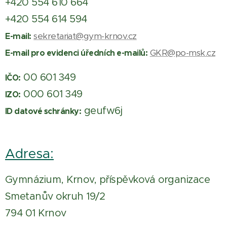
+420 554 610 664
+420 554 614 594
sekretariat@gym-krnov.cz
E-mail:
GKR@po-msk.cz
E-mail pro evidenci úředních e-mailů:
00 601 349
IČO:
000 601 349
IZO:
geufw6j
ID datové schránky:
Adresa:
Gymnázium, Krnov, příspěvková organizace
Smetanův okruh 19/2
794 01 Krnov