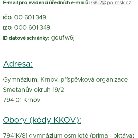
GKR@po-msk.cz
E-mail pro evidenci úředních e-mailů:
00 601 349
IČO:
000 601 349
IZO:
geufw6j
ID datové schránky:
Adresa:
Gymnázium, Krnov, příspěvková organizace
Smetanův okruh 19/2
794 01 Krnov
Obory (kódy KKOV):
7941K/81 gymnázium osmileté (prima - oktáva)