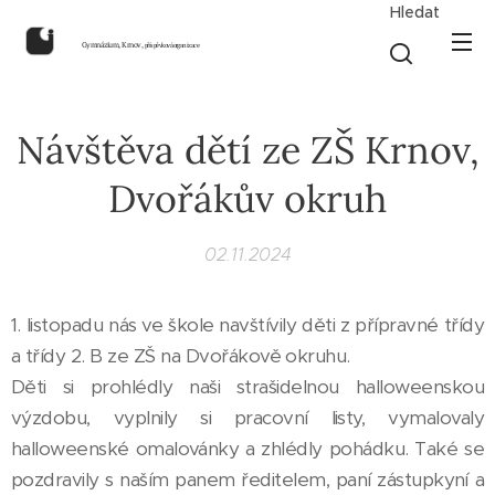
Hledat
Gymnázium, Krnov,
příspěvková organizace
Návštěva dětí ze ZŠ Krnov,
Dvořákův okruh
02.11.2024
1. listopadu nás ve škole navštívily děti z přípravné třídy
a třídy 2. B ze ZŠ na Dvořákově okruhu.
Děti si prohlédly naši strašidelnou halloweenskou
výzdobu, vyplnily si pracovní listy, vymalovaly
halloweenské omalovánky a zhlédly pohádku. Také se
pozdravily s naším panem ředitelem, paní zástupkyní a