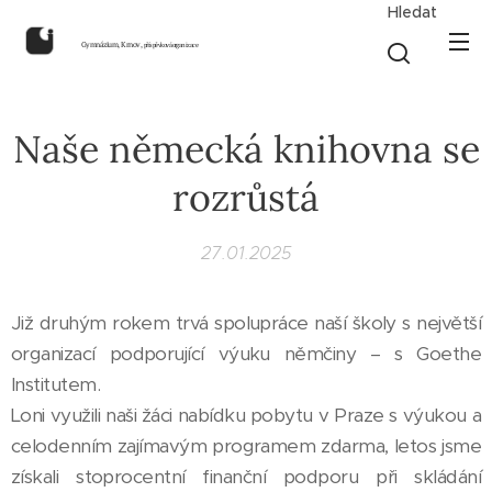
Hledat
Gymnázium, Krnov,
příspěvková organizace
Naše německá knihovna se
rozrůstá
27.01.2025
Již druhým rokem trvá spolupráce naší školy s největší
organizací podporující výuku němčiny – s Goethe
Institutem.
Loni využili naši žáci nabídku pobytu v Praze s výukou a
celodenním zajímavým programem zdarma, letos jsme
získali stoprocentní finanční podporu při skládání