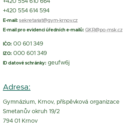
+420 554 610 664
+420 554 614 594
sekretariat@gym-krnov.cz
E-mail:
GKR@po-msk.cz
E-mail pro evidenci úředních e-mailů:
00 601 349
IČO:
000 601 349
IZO:
geufw6j
ID datové schránky:
Adresa:
Gymnázium, Krnov, příspěvková organizace
Smetanův okruh 19/2
794 01 Krnov