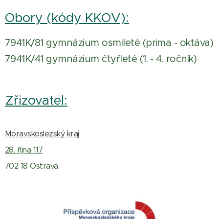
Obory (kódy KKOV):
7941K/81 gymnázium osmileté (prima - oktáva)
7941K/41 gymnázium čtyřleté (1. - 4. ročník)
Zřizovatel:
Moravskoslezský kraj
28. října 117
702 18 Ostrava