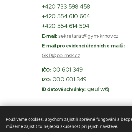
+420 733 598 458
+420 554 610 664
+420 554 614 594
sekretariat@gym-krnov.cz
E-mail:
E-mail pro evidenci úředních e-mailů:
GKR@po-msk.cz
00 601 349
IČO:
000 601 349
IZO:
geufw6j
ID datové schránky:
Používáme cookies, abychom zajistili správné fungování a bezp
© Gym
můžeme zajistit tu nejlepší zkušenost při jejich návštěvě.