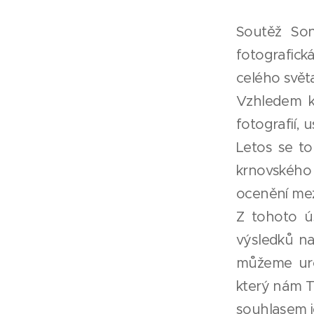
Soutěž Son
fotografick
celého světa
Vzhledem k 
fotografií, 
Letos se to
krnovského
ocenění mezi
Z tohoto ú
výsledků na
můžeme urč
který nám T
souhlasem je