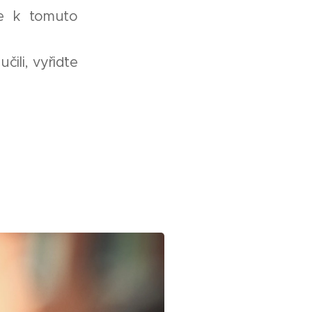
se k tomuto
ili, vyřiďte