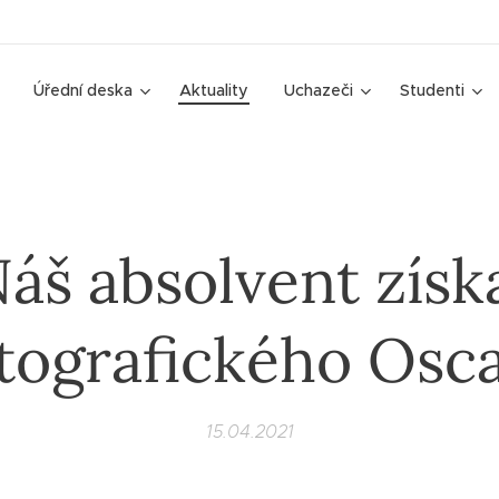
Úřední deska
Aktuality
Uchazeči
Studenti
áš absolvent získ
otografického Osca
15.04.2021