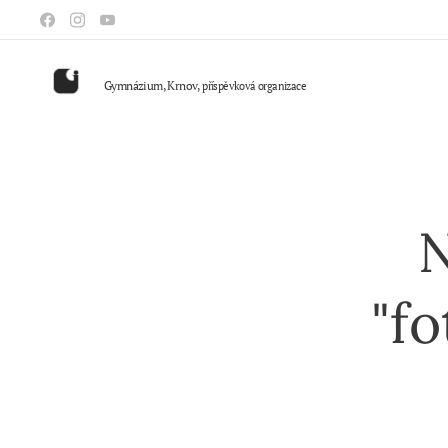
Gymnázium, Krnov,
příspěvková organizace
N
"f