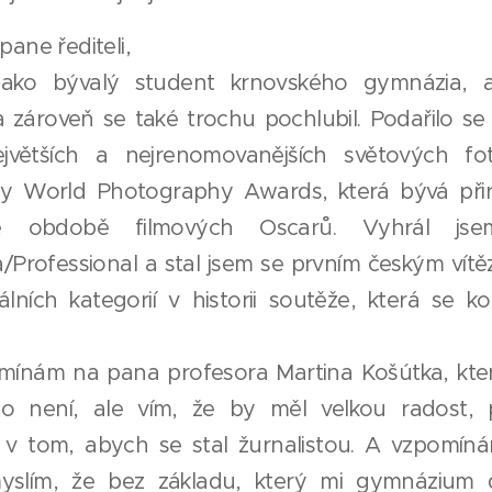
ane řediteli,
ako bývalý student krnovského gymnázia, 
 zároveň se také trochu pochlubil. Podařilo se m
jvětších a nejrenomovanějších světových fot
ny World Photography Awards, která bývá při
cké obdobě filmových Oscarů. Vyhrál jsem
a/Professional a stal jsem se prvním českým vít
álních kategorií v historii soutěže, která se 
mínám na pana profesora Martina Košútka, kter
o není, ale vím, že by měl velkou radost,
v tom, abych se stal žurnalistou. A vzpomíná
 myslím, že bez základu, který mi gymnázium 