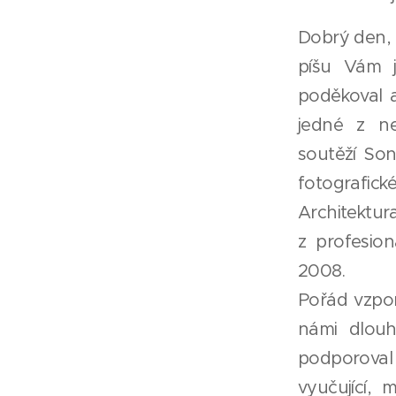
Dobrý den, p
píšu Vám j
poděkoval a
jedné z ne
soutěží So
fotografi
Architektur
z profesion
2008.
Pořád vzpo
námi dlouh
podporoval 
vyučující,