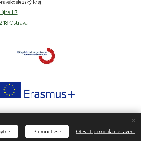
ravskoslezský kraj
 října 117
2 18 Ostrava
bytné
Přijmout vše
Otevřít pokročilá nastavení
ookies