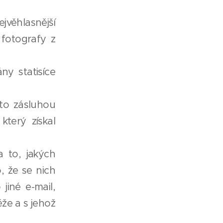
věhlasnější
 fotografy z
ny statisíce
 to zásluhou
terý získal
 to, jakých
, že se nich
iné e-mail,
že a s jehož