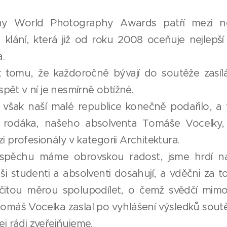
y World Photography Awards patří mezi nej
á klání, která již od roku 2008 oceňuje nejlepší
.
tomu, že každoročně bývají do soutěže zasílá
uspět v ní je nesmírně obtížné.
 však naší malé republice konečně podařilo, a
 rodáka, našeho absolventa Tomáše Vocelky, k
 profesionály v kategorii Architektura.
spěchu máme obrovskou radost, jsme hrdí na
ši studenti a absolventi dosahují, a vděčni za to
itou měrou spolupodílet, o čemž svědčí mimo j
omáš Vocelka zaslal po vyhlášení výsledků soutě
j rádi zveřejňujeme.