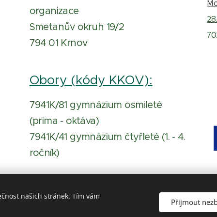
Mo
organizace
28.
Smetanův okruh 19/2
70
794 01 Krnov
Obory (kódy KKOV):
7941K/81 gymnázium osmileté
(prima - oktáva)
7941K/41 gymnázium čtyřleté (1. - 4.
ročník)
ečnost našich stránek. Tím vám
Přijmout nez
názium, Krnov, příspěvková organizace | Vytvořeno v roce 2020
Prohlášení o přístupnosti
|
Ochrana osobních údajů
C