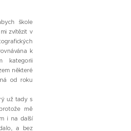
abych škole
i zvítězit v
ografických
rovnávána k
 kategorii
ězem některé
koná od roku
ý už tady s
 protože mě
m i na další
dalo, a bez