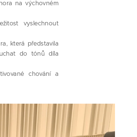
. února na výchovném
žitost vyslechnout
, která představila
ouchat do tónů díla
ltivované chování a