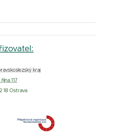
řizovatel:
ravskoslezský kraj
 října 117
2 18 Ostrava