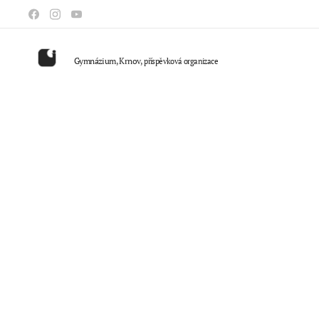
Gymnázium, Krnov,
příspěvková organizace