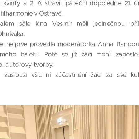
 kvinty a 2. A strávili páteční dopoledne 21
filharmonie v Ostravě.
além sále kina Vesmír měli jedinečnou příle
Ohniváka.
e nejprve provedla moderátorka Anna Bangoura
ámého baletu. Poté se již žáci mohli zaposl
ol autorovy tvorby.
 zaslouží všichni zúčastnění žáci za své ku