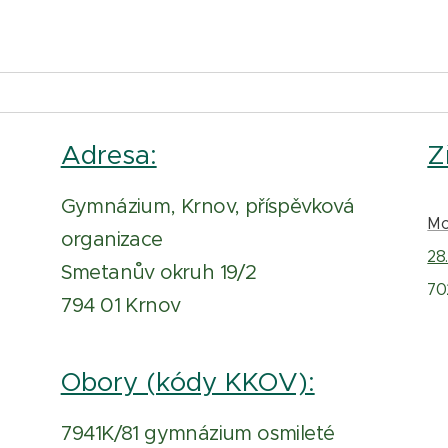
Adresa:
Z
Gymnázium, Krnov, příspěvková
Mo
organizace
28.
Smetanův okruh 19/2
70
794 01 Krnov
Obory (kódy KKOV):
7941K/81 gymnázium osmileté