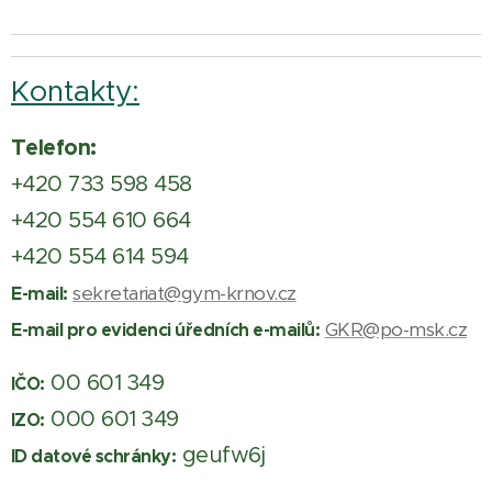
Kontakty:
Telefon:
+420 733 598 458
+420 554 610 664
+420 554 614 594
sekretariat@gym-krnov.cz
E-mail:
GKR@po-msk.cz
E-mail pro evidenci úředních e-mailů:
00 601 349
IČO:
000 601 349
IZO:
geufw6j
ID datové schránky: