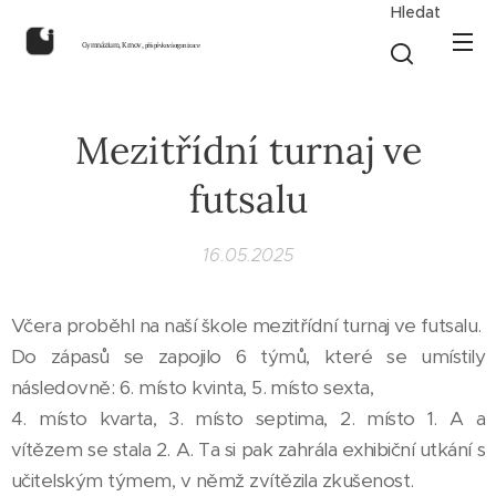
Hledat
Gymnázium, Krnov,
příspěvková organizace
Mezitřídní turnaj ve
futsalu
16.05.2025
Včera proběhl na naší škole mezitřídní turnaj ve futsalu.
Do zápasů se zapojilo 6 týmů, které se umístily
následovně: 6. místo kvinta, 5. místo sexta,
4. místo kvarta, 3. místo septima, 2. místo 1. A a
vítězem se stala 2. A. Ta si pak zahrála exhibiční utkání s
učitelským týmem, v němž zvítězila zkušenost.