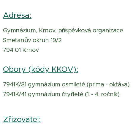
Adresa:
Gymnázium, Krnov, příspěvková organizace
Smetanův okruh 19/2
794 01 Krnov
Obory (kódy KKOV):
7941K/81 gymnázium osmileté (prima - oktáva)
7941K/41 gymnázium čtyřleté (1. - 4. ročník)
Zřizovatel: