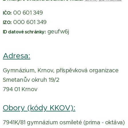
00 601 349
IČO:
000 601 349
IZO:
geufw6j
ID datové schránky:
Adresa:
Gymnázium, Krnov, příspěvková organizace
Smetanův okruh 19/2
794 01 Krnov
Obory (kódy KKOV):
7941K/81 gymnázium osmileté (prima - oktáva)