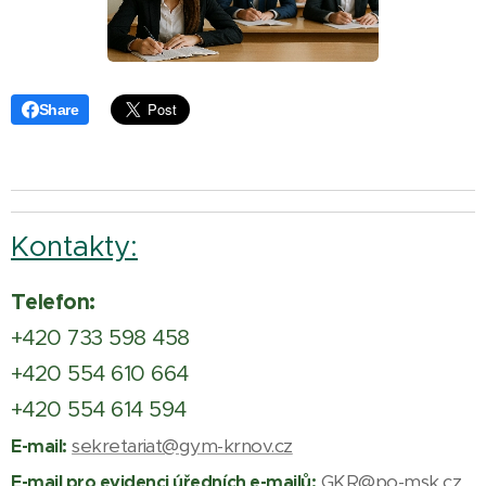
Share
Kontakty:
Telefon:
+420 733 598 458
+420 554 610 664
+420 554 614 594
sekretariat@gym-krnov.cz
E-mail:
GKR@po-msk.cz
E-mail pro evidenci úředních e-mailů: