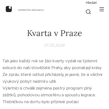
Hledat
Gymnázium, Krnov,
příspěvková organizace
Kvarta v Praze
01.05.2024
Tak jako každý rok se žáci kvarty vydali na týdenní
exkurzi do naší stověžaté Prahy, aby poznali její krásy.
Ze zpráv, které odtud přicházely, je jasné, že si všichni
výukový pobyt nadmíru užili.
Výletníci si chválili zejména pestrý program plný
zážitků, pohodovou atmosféru a spoustu legrace.
Třešničkou na dortu bylo příznivé počasí.