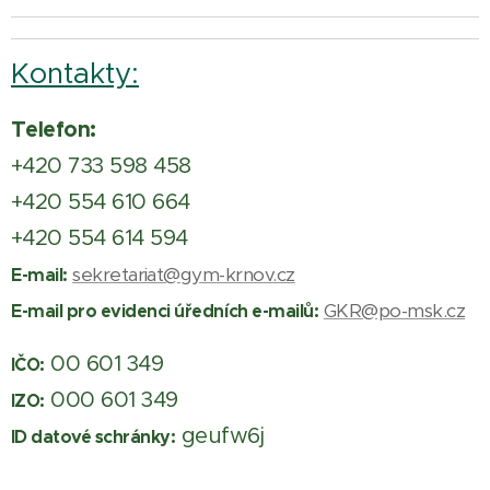
Kontakty:
Telefon:
+420 733 598 458
+420 554 610 664
+420 554 614 594
sekretariat@gym-krnov.cz
E-mail:
GKR@po-msk.cz
E-mail pro evidenci úředních e-mailů:
00 601 349
IČO:
000 601 349
IZO:
geufw6j
ID datové schránky: