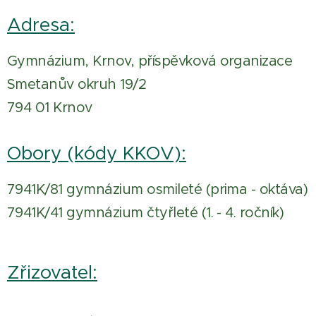
Adresa:
Gymnázium, Krnov, příspěvková organizace
Smetanův okruh 19/2
794 01 Krnov
Obory (kódy KKOV):
7941K/81 gymnázium osmileté (prima - oktáva)
7941K/41 gymnázium čtyřleté (1. - 4. ročník)
Zřizovatel: