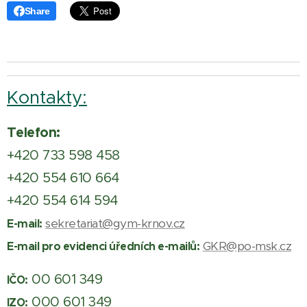
Share
Kontakty:
Telefon:
+420 733 598 458
+420 554 610 664
+420 554 614 594
sekretariat@gym-krnov.cz
E-mail:
GKR@po-msk.cz
E-mail pro evidenci úředních e-mailů:
00 601 349
IČO:
000 601 349
IZO: