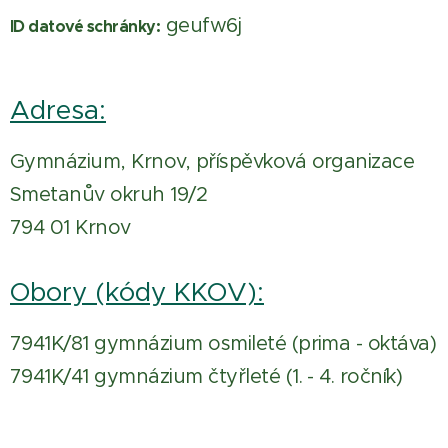
geufw6j
ID datové schránky:
Adresa:
Gymnázium, Krnov, příspěvková organizace
Smetanův okruh 19/2
794 01 Krnov
Obory (kódy KKOV):
7941K/81 gymnázium osmileté (prima - oktáva)
7941K/41 gymnázium čtyřleté (1. - 4. ročník)