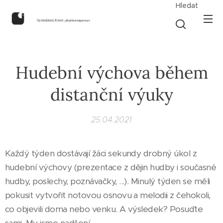
Hledat
Gymnázium, Krnov,
příspěvková organizace
Hudební výchova během
distanční výuky
25.04.2021
Každý týden dostávají žáci sekundy drobný úkol z
hudební výchovy (prezentace z dějin hudby i současné
hudby, poslechy, poznávačky, ...). Minulý týden se měli
pokusit vytvořit notovou osnovu a melodii z čehokoli,
co objevili doma nebo venku. A výsledek? Posuďte