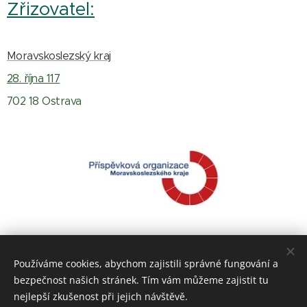
Zřizovatel:
Moravskoslezský kraj
28. října 117
702 18 Ostrava
Používáme cookies, abychom zajistili správné fungování a
bezpečnost našich stránek. Tím vám můžeme zajistit tu
nejlepší zkušenost při jejich návštěvě.