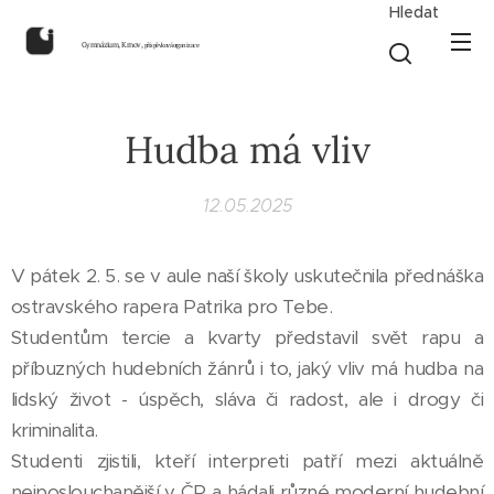
Hledat
Gymnázium, Krnov,
příspěvková organizace
Hudba má vliv
12.05.2025
V pátek 2. 5. se v aule naší školy uskutečnila přednáška
ostravského rapera Patrika pro Tebe.
Studentům tercie a kvarty představil svět rapu a
příbuzných hudebních žánrů i to, jaký vliv má hudba na
lidský život - úspěch, sláva či radost, ale i drogy či
kriminalita.
Studenti zjistili, kteří interpreti patří mezi aktuálně
nejposlouchanější v ČR a hádali různé moderní hudební