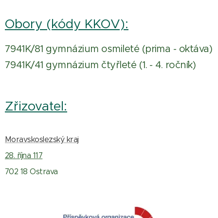
Obory (kódy KKOV):
7941K/81 gymnázium osmileté (prima - oktáva)
7941K/41 gymnázium čtyřleté (1. - 4. ročník)
Zřizovatel:
Moravskoslezský kraj
28. října 117
702 18 Ostrava