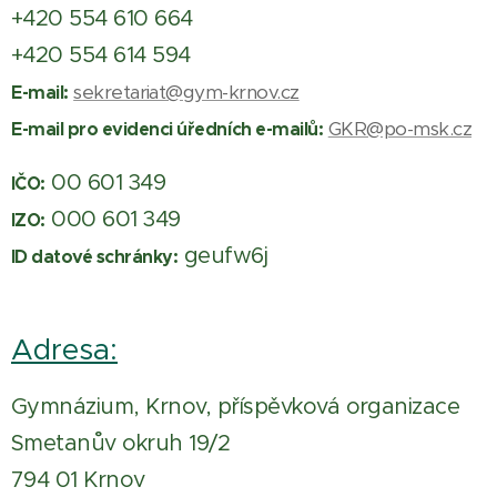
+420 554 610 664
+420 554 614 594
sekretariat@gym-krnov.cz
E-mail:
GKR@po-msk.cz
E-mail pro evidenci úředních e-mailů:
00 601 349
IČO:
000 601 349
IZO:
geufw6j
ID datové schránky:
Adresa:
Gymnázium, Krnov, příspěvková organizace
Smetanův okruh 19/2
794 01 Krnov