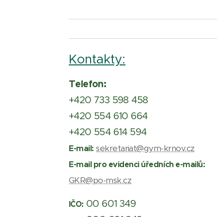
Kontakty:
Telefon:
+420 733 598 458
+420 554 610 664
+420 554 614 594
sekretariat@gym-krnov.cz
E-mail:
E-mail pro evidenci úředních e-mailů:
GKR@po-msk.cz
00 601 349
IČO: