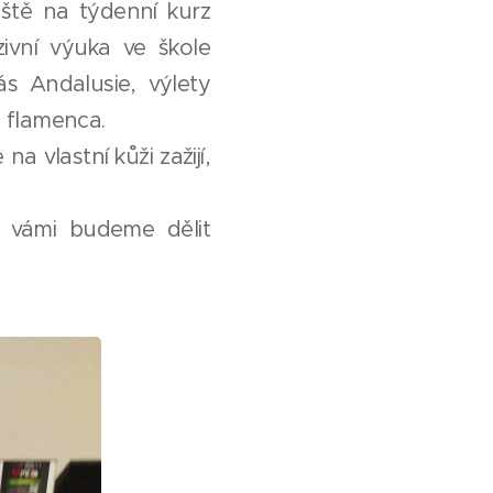
iště na týdenní kurz
ivní výuka ve škole
s Andalusie, výlety
e flamenca.
 vlastní kůži zažijí,
s vámi budeme dělit