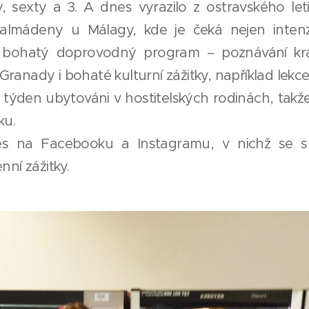
y, sexty a 3. A dnes vyrazilo z ostravského let
almádeny u Málagy, kde je čeká nejen intenz
ké bohatý doprovodný program – poznávání krá
ranady i bohaté kulturní zážitky, například lekc
týden ubytováni v hostitelských rodinách, takže na
ku.
ies na Facebooku a Instagramu, v nichž se 
nní zážitky.