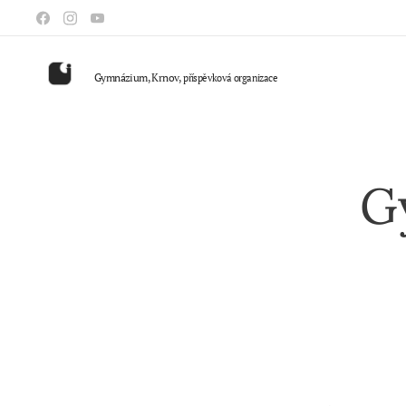
Gymnázium, Krnov,
příspěvková organizace
G