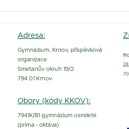
Adresa:
Z
Gymnázium, Krnov, příspěvková
Mo
organizace
28.
Smetanův okruh 19/2
70
794 01 Krnov
Obory (kódy KKOV):
7941K/81 gymnázium osmileté
(prima - oktáva)