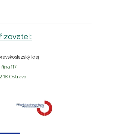
řizovatel:
ravskoslezský kraj
 října 117
2 18 Ostrava