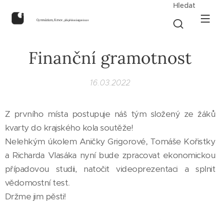
Hledat
Gymnázium, Krnov,
příspěvková organizace
Finanční gramotnost
16.03.2022
Z prvního místa postupuje náš tým složený ze žáků
kvarty do krajského kola soutěže!
Nelehkým úkolem Aničky Grigorové, Tomáše Kořistky
a Richarda Vlasáka nyní bude zpracovat ekonomickou
případovou studii, natočit videoprezentaci a splnit
vědomostní test.
Držme jim pěsti!