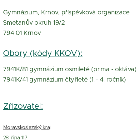
Gymnázium, Krnov, příspěvková organizace
Smetanův okruh 19/2
794 01 Krnov
Obory (kódy KKOV):
7941K/81 gymnázium osmileté (prima - oktáva)
7941K/41 gymnázium čtyřleté (1. - 4. ročník)
Zřizovatel:
Moravskoslezský kraj
28. října 117