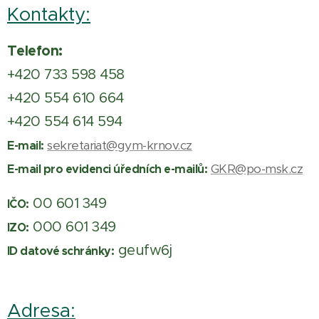
Kontakty:
Telefon:
+420 733 598 458
+420 554 610 664
+420 554 614 594
sekretariat@gym-krnov.cz
E-mail:
GKR@po-msk.cz
E-mail pro evidenci úředních e-mailů:
00 601 349
IČO:
000 601 349
IZO:
geufw6j
ID datové schránky:
Adresa: