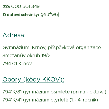
000 601 349
IZO:
geufw6j
ID datové schránky:
Adresa:
Gymnázium, Krnov, příspěvková organizace
Smetanův okruh 19/2
794 01 Krnov
Obory (kódy KKOV):
7941K/81 gymnázium osmileté (prima - oktáva)
7941K/41 gymnázium čtyřleté (1. - 4. ročník)