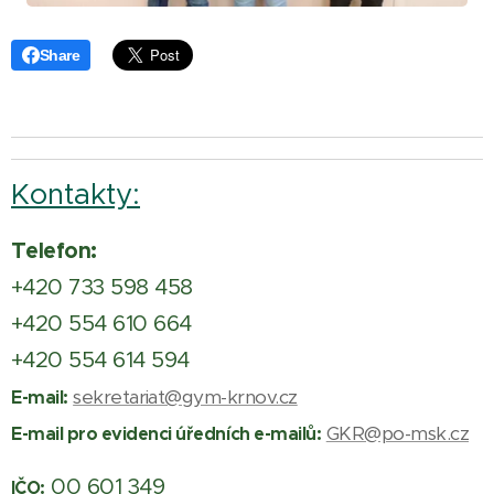
Share
Kontakty:
Telefon:
+420 733 598 458
+420 554 610 664
+420 554 614 594
sekretariat@gym-krnov.cz
E-mail:
GKR@po-msk.cz
E-mail pro evidenci úředních e-mailů:
00 601 349
IČO: