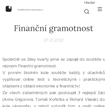
Hledat
Gymnázium, Krnov,
příspěvková organizace
Finanční gramotnost
27.01.2022
Společně se žáky kvarty jsme se zapojili do soutěže s
názvem Finanční gramotnost.
V prvním školním kole soutěže každý z účastníků
vyplňoval online test s teoretickými i praktickými
otázkami z oblasti ekonomie a finančnictví.
Ze všech zúčastněných pak postoupili 3 nejlepší žáci
(Anna Grigorová, Tomáš Kořistka a Richard Vlasák) do
kola okresního, v němž vytvořili tým, a opět online