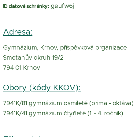
geufw6j
ID datové schránky:
Adresa:
Gymnázium, Krnov, příspěvková organizace
Smetanův okruh 19/2
794 01 Krnov
Obory (kódy KKOV):
7941K/81 gymnázium osmileté (prima - oktáva)
7941K/41 gymnázium čtyřleté (1. - 4. ročník)