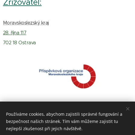
Zřizovatel:
Moravskoslezský kraj
28. října 117
702 18 Ostrava
Používáme cookies, abychom zajistili správné fungování a
bezpečnost našich stránek. Tím vám můžeme zajistit tu
nejlepší zkušenost při jejich návštěvě.