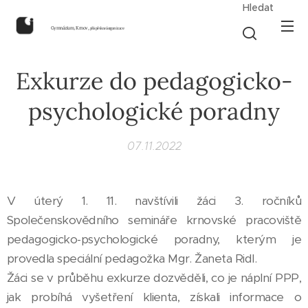
Hledat
Gymnázium, Krnov,
příspěvková organizace
Exkurze do pedagogicko-
psychologické poradny
07.11.2022
V úterý 1. 11. navštívili žáci 3. ročníků
Společenskovědního semináře krnovské pracoviště
pedagogicko-psychologické poradny, kterým je
provedla speciální pedagožka Mgr. Žaneta Ridl.
Žáci se v průběhu exkurze dozvěděli, co je náplní PPP,
jak probíhá vyšetření klienta, získali informace o