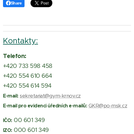
Share
Kontakty:
Telefon:
+420 733 598 458
+420 554 610 664
+420 554 614 594
sekretariat@gym-krnov.cz
E-mail:
GKR@po-msk.cz
E-mail pro evidenci úředních e-mailů:
00 601 349
IČO:
000 601 349
IZO: