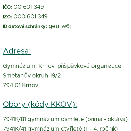
00 601 349
IČO:
000 601 349
IZO:
geufw6j
ID datové schránky:
Adresa:
Gymnázium, Krnov, příspěvková organizace
Smetanův okruh 19/2
794 01 Krnov
Obory (kódy KKOV):
7941K/81 gymnázium osmileté (prima - oktáva)
7941K/41 gymnázium čtyřleté (1. - 4. ročník)