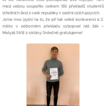
mezi sebou soupeřilo celkem 165 překladů studentů
středních škol z celé republiky v sedmi cizích jazycích.
Jsme moc pyšní na to, že při tak velké konkurenci si 2.
místo v odborném překladu vybojoval náš žák –
Matyáš Stříž z oktávy. Srdečně gratulujeme!