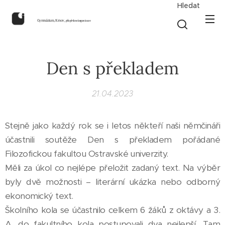
Hledat
Gymnázium, Krnov,
příspěvková organizace
Den s překladem
21.04.2023
Stejně jako každý rok se i letos někteří naši němčináři
účastnili soutěže Den s překladem pořádané
Filozofickou fakultou Ostravské univerzity.
Měli za úkol co nejlépe přeložit zadaný text. Na výběr
byly dvě možnosti – literární ukázka nebo odborný
ekonomický text.
Školního kola se účastnilo celkem 6 žáků z oktávy a 3.
A, do fakultního kola postupovali dva nejlepší. Tam