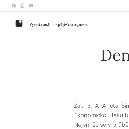
Gymnázium, Krnov,
příspěvková organizace
Den
Žáci 3. A Aneta Ši
Ekonomickou fakultu
Nejen, že se v průbě