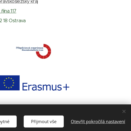
ravskoslezský kraj
 října 117
2 18 Ostrava
bytné
Přijmout vše
Otevřít pokročilá nastavení
ookies