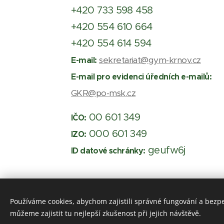
+420 733 598 458
+420 554 610 664
+420 554 614 594
sekretariat@gym-krnov.cz
E-mail:
E-mail pro evidenci úředních e-mailů:
GKR@po-msk.cz
00 601 349
IČO:
000 601 349
IZO:
geufw6j
ID datové schránky:
Používáme cookies, abychom zajistili správné fungování a bezp
© Gym
můžeme zajistit tu nejlepší zkušenost při jejich návštěvě.