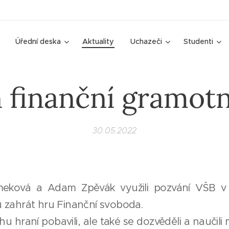
Úřední deska
Aktuality
Uchazeči
Studenti
 finanční gramotn
30.05.2022
meková a Adam Zpěvák využili pozvání VŠB v O
 zahrát hru Finanční svoboda.
hu hraní pobavili, ale také se dozvěděli a naučili