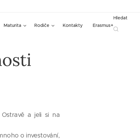
Hledat
Maturita
Rodiče
Kontakty
Erasmus+
osti
stravě a jeli si na
 mnoho o investování,