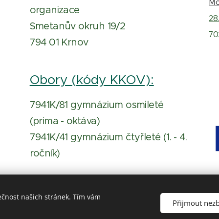
Mo
organizace
28.
Smetanův okruh 19/2
70
794 01 Krnov
Obory (kódy KKOV):
7941K/81 gymnázium osmileté
(prima - oktáva)
7941K/41 gymnázium čtyřleté (1. - 4.
ročník)
ečnost našich stránek. Tím vám
Přijmout nez
názium, Krnov, příspěvková organizace | Vytvořeno v roce 2020
Prohlášení o přístupnosti
|
Ochrana osobních údajů
C