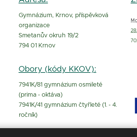
Gymnázium, Krnov, příspěvková
Mo
organizace
28.
Smetanův okruh 19/2
70
794 01 Krnov
Obory (kódy KKOV):
7941K/81 gymnázium osmileté
(prima - oktáva)
7941K/41 gymnázium čtyřleté (1. - 4.
ročník)