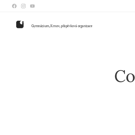
Gymnázium, Krnov,
příspěvková organizace
Co