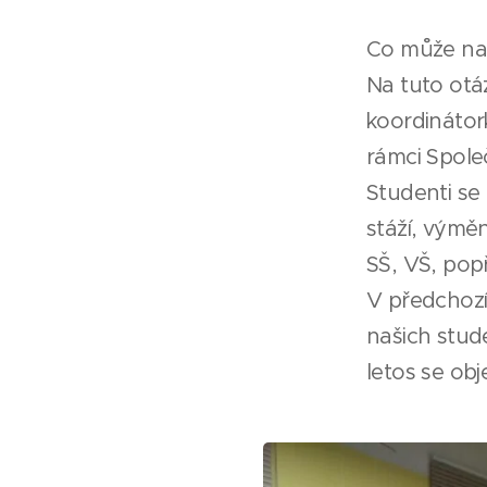
Co může na
Na tuto otá
koordinátor
rámci Spole
Studenti se
stáží, výmě
SŠ, VŠ, popř
V předchozí
našich stude
letos se obj