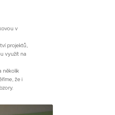
okovou v
ví projektů,
u využít na
 několik
říme, že i
obzory.