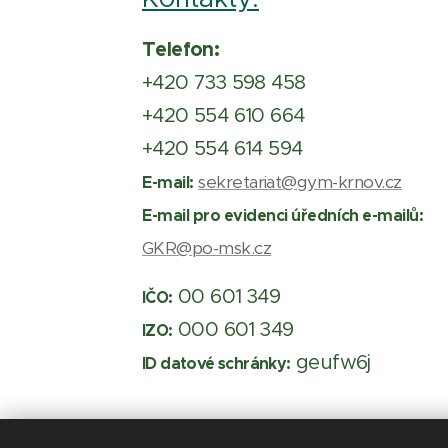
Telefon:
+420 733 598 458
+420 554 610 664
+420 554 614 594
sekretariat@gym-krnov.cz
E-mail:
E-mail pro evidenci úředních e-mailů:
GKR@po-msk.cz
00 601 349
IČO:
000 601 349
IZO:
geufw6j
ID datové schránky: