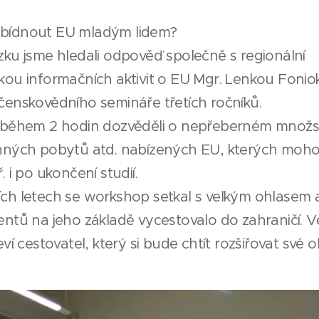
bídnout EU mladým lidem?
zku jsme hledali odpověď společně s regionální
kou informačních aktivit o EU Mgr. Lenkou Foni
čenskovědního semináře třetích ročníků.
 během 2 hodin dozvěděli o nepřeberném množst
nných pobytů atd. nabízených EU, kterých moho
. i po ukončení studií.
ch letech se workshop setkal s velkým ohlasem a
ntů na jeho základě vycestovalo do zahraničí. Vě
eví cestovatel, který si bude chtít rozšiřovat své 