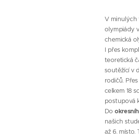
V minulých 
olympiády vš
chemická o
I přes kompl
teoretická č
soutěžící v
rodičů. Pře
celkem 18 so
postupová kra
okresníh
Do
našich stude
až 6. místo.