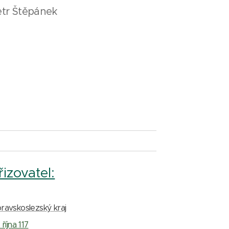
etr Štěpánek
řizovatel:
ravskoslezský kraj
 října 117