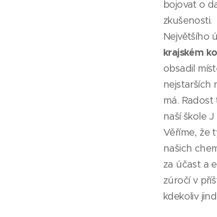
bojovat o da
zkušenosti.
Největšího ú
krajském ko
obsadil mís
nejstarších 
má. Radost 
naší škole J
Věříme, že 
našich chem
za účast a 
zúročí v pří
kdekoliv jind