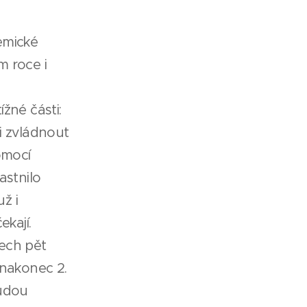
emické
m roce i
ížné části:
li zvládnout
omocí
astnilo
ž i
ekají.
šech pět
i nakonec 2.
budou