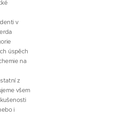
cké
denti v
berda
orie
jich úspěch
 chemie na
statní z
kujeme všem
zkušenosti
nebo i