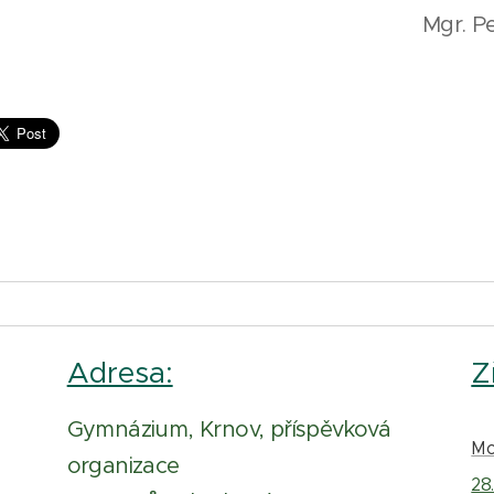
Mgr. P
Adresa:
Z
Gymnázium, Krnov, příspěvková
Mo
organizace
28.