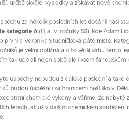
lší, určitě skvělé, výsledky a získávat nové chemi
spěchu za několik posledních let dosáhli naši stu
le kategorie A
(III. a IV. ročníky SŠ), kde Adam Li
to první a Veronika Studničková páté místo. Kateg
ročníků je velmi obtížná a o to větší váhu tento je
tím tak udělali nejen sobě ale i všem fanouškům
tyto úspěchy nebudou z daleka poslední a také o
iků budou úspěšní i za hranicemi naší školy. Dě
excelentní chemické výkony a věříme, že nabyté 
štích letech, ať už v dalším chemickém soutěžení 
e.