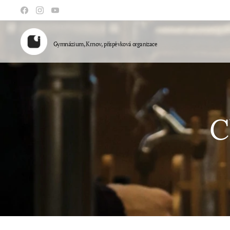
Gymnázium, Krnov,
příspěvková organizace
C