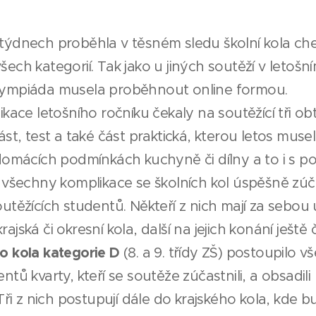
týdnech proběhla v těsném sledu školní kola ch
ech kategorií. Tak jako u jiných soutěží v letošní
lympiáda musela proběhnout online formou.
ikace letošního ročníku čekaly na soutěžící tři obt
ást, test a také část praktická, kterou letos muse
 domácích podmínkách kuchyně či dílny a to i s p
s všechny komplikace se školních kol úspěšně zúč
utěžících studentů. Někteří z nich mají za sebou u
jská či okresní kola, další na jejich konání ještě č
o kola kategorie D
(8. a 9. třídy ZŠ) postoupilo v
ntů kvarty, kteří se soutěže zúčastnili, a obsadil
 Tři z nich postupují dále do krajského kola, kde 