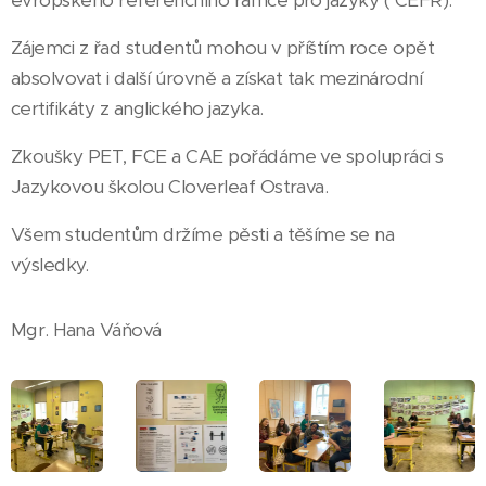
evropského referenčního rámce pro jazyky ( CEFR).
Zájemci z řad studentů mohou v příštím roce opět
absolvovat i další úrovně a získat tak mezinárodní
certifikáty z anglického jazyka.
Zkoušky PET, FCE a CAE pořádáme ve spolupráci s
Jazykovou školou Cloverleaf Ostrava.
Všem studentům držíme pěsti a těšíme se na
výsledky.
Mgr. Hana Váňová