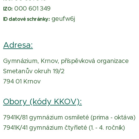
000 601 349
IZO:
geufw6j
ID datové schránky:
Adresa:
Gymnázium, Krnov, příspěvková organizace
Smetanův okruh 19/2
794 01 Krnov
Obory (kódy KKOV):
7941K/81 gymnázium osmileté (prima - oktáva)
7941K/41 gymnázium čtyřleté (1. - 4. ročník)