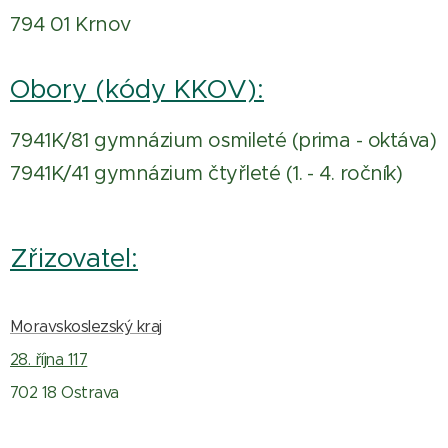
794 01 Krnov
Obory (kódy KKOV):
7941K/81 gymnázium osmileté (prima - oktáva)
7941K/41 gymnázium čtyřleté (1. - 4. ročník)
Zřizovatel:
Moravskoslezský kraj
28. října 117
702 18 Ostrava