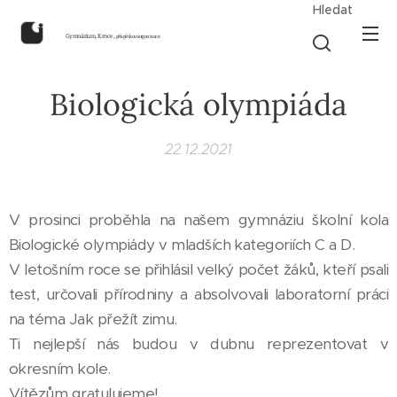
Hledat
Gymnázium, Krnov,
příspěvková organizace
Biologická olympiáda
22.12.2021
V prosinci proběhla na našem gymnáziu školní kola
Biologické olympiády v mladších kategoriích C a D.
V letošním roce se přihlásil velký počet žáků, kteří psali
test, určovali přírodniny a absolvovali laboratorní práci
na téma Jak přežít zimu.
Ti nejlepší nás budou v dubnu reprezentovat v
okresním kole.
Vítězům gratulujeme!