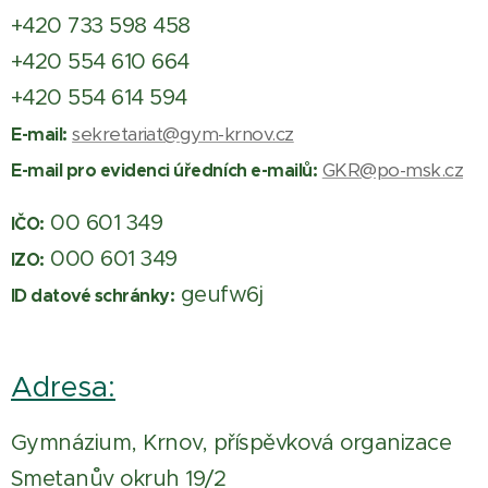
+420 733 598 458
+420 554 610 664
+420 554 614 594
sekretariat@gym-krnov.cz
E-mail:
GKR@po-msk.cz
E-mail pro evidenci úředních e-mailů:
00 601 349
IČO:
000 601 349
IZO:
geufw6j
ID datové schránky:
Adresa:
Gymnázium, Krnov, příspěvková organizace
Smetanův okruh 19/2