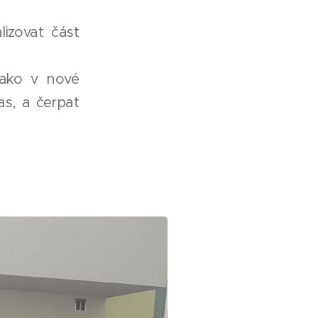
izovat část
jako v nové
as, a čerpat