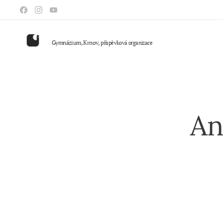
Gymnázium, Krnov,
příspěvková organizace
An