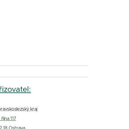
řizovatel:
ravskoslezský kraj
 října 117
2 18 Ostrava