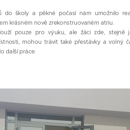
ů do školy a pěkné počasí nám umožnilo real
em krásném nově zrekonstruovaném atriu.
louží pouze pro výuku, ale žáci zde, stejně 
ístnosti, mohou trávit také přestávky a volný č
do další práce.