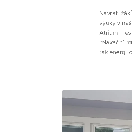
Návrat žák
výuky v naš
Atrium nes
relaxační m
tak energii 