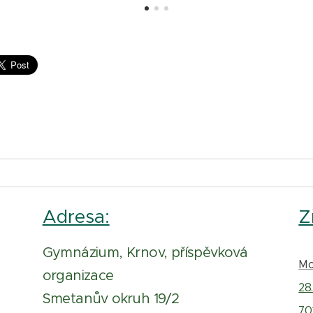
Adresa:
Z
Gymnázium, Krnov, příspěvková
Mo
organizace
28.
Smetanův okruh 19/2
70