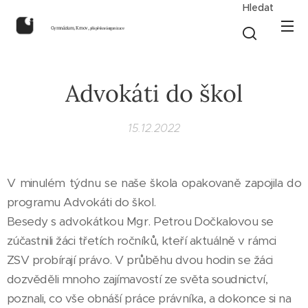
Hledat
Gymnázium, Krnov,
příspěvková organizace
Advokáti do škol
15.12.2022
V minulém týdnu se naše škola opakovaně zapojila do
programu Advokáti do škol.
Besedy s advokátkou Mgr. Petrou Dočkalovou se
zúčastnili žáci třetích ročníků, kteří aktuálně v rámci
ZSV probírají právo. V průběhu dvou hodin se žáci
dozvěděli mnoho zajímavostí ze světa soudnictví,
poznali, co vše obnáší práce právníka, a dokonce si na