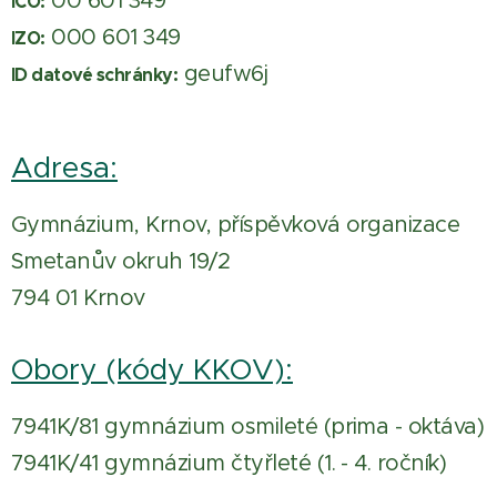
00 601 349
IČO:
000 601 349
IZO:
geufw6j
ID datové schránky:
Adresa:
Gymnázium, Krnov, příspěvková organizace
Smetanův okruh 19/2
794 01 Krnov
Obory (kódy KKOV):
7941K/81 gymnázium osmileté (prima - oktáva)
7941K/41 gymnázium čtyřleté (1. - 4. ročník)